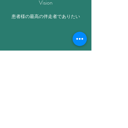
​Vision
​患者様の最高の伴走者でありたい
Value
コミュニケーション
常に成長を求めること
​笑顔